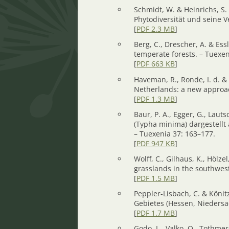
Schmidt, W. & Heinrichs, S.
Phytodiversität und seine 
[
PDF 2.3 MB
]
Berg, C., Drescher, A. & Ess
temperate forests. – Tuexen
[
PDF 663 KB
]
Haveman, R., Ronde, I. d. & 
Netherlands: a new approach
[
PDF 1.3 MB
]
Baur, P. A., Egger, G., Lau
(Typha minima) dargestellt
– Tuexenia 37: 163–177.
[
PDF 947 KB
]
Wolff, C., Gilhaus, K., Hölz
grasslands in the southwes
[
PDF 1.5 MB
]
Peppler-Lisbach, C. & Köni
Gebietes (Hessen, Niedersa
[
PDF 1.7 MB
]
Godo, L., Valko, O., Tothmer