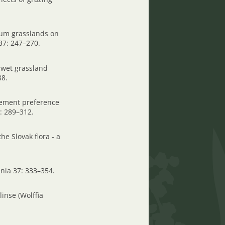
tum grasslands on
37: 247–270.
f wet grassland
88.
agement preference
: 289–312.
he Slovak flora - a
enia 37: 333–354.
linse (Wolffia