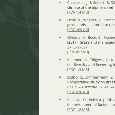
Claessens, J. & Seifert, B. (
climate of the alpine zone?
[
PDF 1.4 MB
]
Deak, B., Wagner, V., Csecse
grasslands - Editorial to t
[
PDF 269 KB
]
Gilhaus, K., Boch, S., Fische
(2017): Grassland manageme
37: 379–397.
[
PDF 897 KB
]
Kelemen, A., Tölgyesi, C., Ku
on diversity and flowering 
[
PDF 1.3 MB
]
Szabo, G., Zimmermann, Z., C
Comparative study on grass
Basin. – Tuexenia 37: 415–4
[
PDF 676 KB
]
Cavlovic, D., Beloica, J., O
in environmental factors an
[
PDF 1.2 MB
]