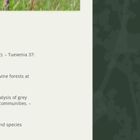
). – Tuexenia 37:
vine forests at
nalysis of grey
d communities. –
and species