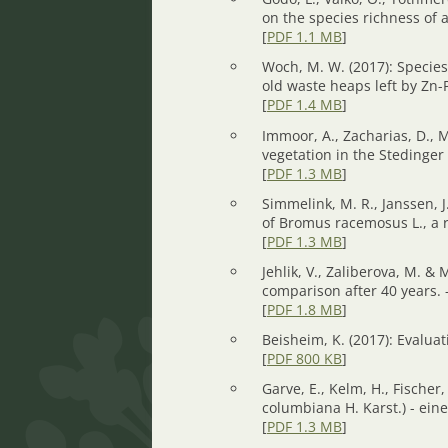
on the species richness of 
[
PDF 1.1 MB
]
Woch, M. W. (2017): Specie
old waste heaps left by Zn-
[
PDF 1.4 MB
]
Immoor, A., Zacharias, D., M
vegetation in the Stedinge
[
PDF 1.3 MB
]
Simmelink, M. R., Janssen, 
of Bromus racemosus L., a 
[
PDF 1.3 MB
]
Jehlik, V., Zaliberova, M. & 
comparison after 40 years. 
[
PDF 1.8 MB
]
Beisheim, K. (2017): Evalua
[
PDF 800 KB
]
Garve, E., Kelm, H., Fischer
columbiana H. Karst.) - ei
[
PDF 1.3 MB
]