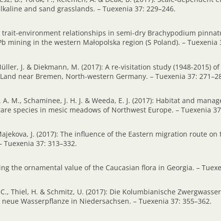
alkaline and sand grasslands. – Tuexenia 37: 229–246.
s trait-environment relationships in semi-dry Brachypodium pinna
Pb mining in the western Małopolska region (S Poland). – Tuexenia 
üller, J. & Diekmann, M. (2017): A re-visitation study (1948-2015) o
r Land near Bremen, North-western Germany. – Tuexenia 37: 271–2
J. A. M., Schaminee, J. H. J. & Weeda, E. J. (2017): Habitat and man
rare species in mesic meadows of Northwest Europe. – Tuexenia 37
Majekova, J. (2017): The influence of the Eastern migration route on t
– Tuexenia 37: 313–332.
ting the ornamental value of the Caucasian flora in Georgia. – Tuex
, C., Thiel, H. & Schmitz, U. (2017): Die Kolumbianische Zwergwasser
ne neue Wasserpflanze in Niedersachsen. – Tuexenia 37: 355–362.