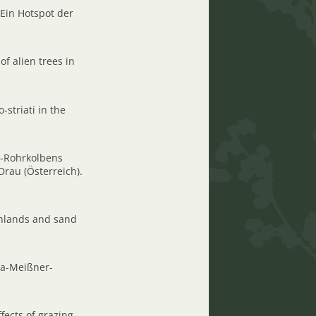
 Ein Hotspot der
of alien trees in
-striati in the
rg-Rohrkolbens
rau (Österreich).
athlands and sand
ra-Meißner-
fects of grazing