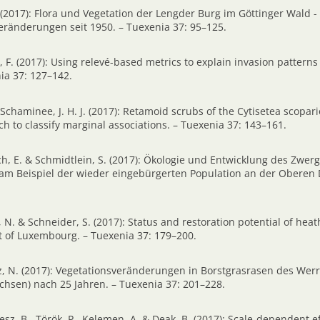
 (2017): Flora und Vegetation der Lengder Burg im Göttinger Wald -
Veränderungen seit 1950. – Tuexenia 37: 95–125.
l, F. (2017): Using relevé-based metrics to explain invasion patterns 
ia 37: 127–142.
Schaminee, J. H. J. (2017): Retamoid scrubs of the Cytisetea scopario
 to classify marginal associations. – Tuexenia 37: 143–161.
tsch, E. & Schmidtlein, S. (2017): Ökologie und Entwicklung des Zwe
 am Beispiel der wieder eingebürgerten Population an der Oberen D
el, N. & Schneider, S. (2017): Status and restoration potential of he
t of Luxembourg. – Tuexenia 37: 179–200.
tz, N. (2017): Vegetationsveränderungen in Borstgrasrasen des Wer
chsen) nach 25 Jahren. – Tuexenia 37: 201–228.
esz, B., Török, P., Kelemen, A. & Deak, B. (2017): Scale-dependent ef