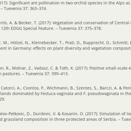
2017): Significant ant pollination in two orchid species in the Alps a
. – Tuexenia 37: 363–374.
rits, A. & Becker, T. (2017): Vegetation and conservation of Centra
he 12th EDGG Special Feature. – Tuexenia 37: 375–378.
r, M., Hölzel, N., Kleinebecker, T., Prati, D., Rupprecht, D., Schmitt, 
nt in Germany: effects on plant diversity and vegetation composit
n, R., Molnar, Z., Vadasz, C. & Toth, K. (2017): Positive small-scale 
in pastures. – Tuexenia 37: 399–413.
atorci, A., Csontos, P., Wichmann, B., Szentes, S., Barczi, A. & Penk
lands dominated by Festuca vaginata and F. pseudovaginata in th
29.
bratov-Petkovic, D., Durdevic, V. & Kosanin, O. (2017): Simulation of
d grassland composition in three protected areas of Serbia. – Tuex