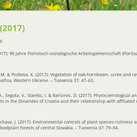
AUSZEICHNUNGEN
BUCHBESPRECHUNGEN –
BÜCHERSCHAU
(2017)
de
17): 90 Jahre Floristisch-soziologische Arbeitsgemeinschaft (FlorSoz
, M. & Pistkova, K. (2017): Vegetation of oak-hornbeam, scree and ra
pathia, Western Ukraine. – Tuexenia 37: 47–63.
, A., Segota, V., Stankic, I. & Baricevic, D. (2017): Phytocoenological a
sts in the Dinarides of Croatia and their relationship with affiliate
chava, J. (2017): Environmental controls of plant species richness 
loodplain forests of central Slovakia. – Tuexenia 37: 79–94.