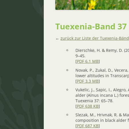
Tuexenia-Band 37 
←
zurück zur Liste der Tuexenia-Bän
Dierschke, H. & Remy, D. (20
9–45.
[
PDF 6.1 MB
]
Novak, P., Zukal, D., Vecera
lower altitudes in Transcar
[
PDF 3.3 MB
]
Vukelic, J., Sapic, I., Alegro
alder (Alnus incana L.) fore
Tuexenia 37: 65–78.
[
PDF 638 KB
]
Slezak, M., Hrivnak, R. & Ma
composition in black alder f
[
PDF 687 KB
]