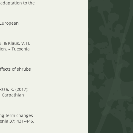
s adaptation to the
l-European
B. & Klaus, V. H.
ion. – Tuexenia
effects of shrubs
sza, K. (2017):
e Carpathian
 long-term changes
enia 37: 431–446.