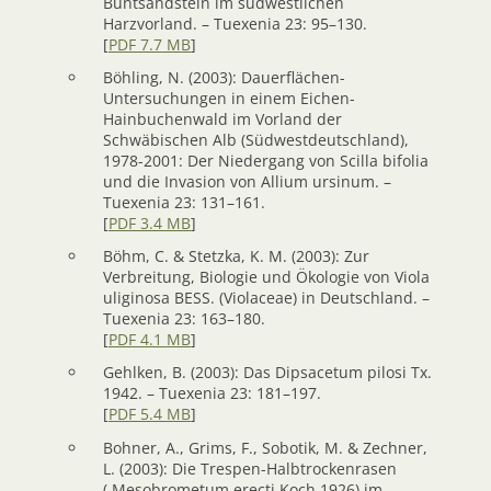
Buntsandstein im südwestlichen
Harzvorland. – Tuexenia 23: 95–130.
[
PDF 7.7 MB
]
Böhling, N. (2003): Dauerflächen-
Untersuchungen in einem Eichen-
Hainbuchenwald im Vorland der
Schwäbischen Alb (Südwestdeutschland),
1978-2001: Der Niedergang von Scilla bifolia
und die Invasion von Allium ursinum. –
Tuexenia 23: 131–161.
[
PDF 3.4 MB
]
Böhm, C. & Stetzka, K. M. (2003): Zur
Verbreitung, Biologie und Ökologie von Viola
uliginosa BESS. (Violaceae) in Deutschland. –
Tuexenia 23: 163–180.
[
PDF 4.1 MB
]
Gehlken, B. (2003): Das Dipsacetum pilosi Tx.
1942. – Tuexenia 23: 181–197.
[
PDF 5.4 MB
]
Bohner, A., Grims, F., Sobotik, M. & Zechner,
L. (2003): Die Trespen-Halbtrockenrasen
(.Mesobrometum erecti Koch 1926) im