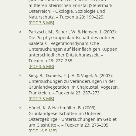
mittleren Steirischen Ennstal (Steiermark,
Österreich) - Ökologie, Soziologie und
Naturschutz. – Tuexenia 23: 199–225.
[
PDF 7.5 MB
]
Partzsch, M., Scherf, W. & Hensen, I. (2003):
Die Porphyrkuppenlandschaft des unteren
Saaletals - Vegetationsdynamische
Untersuchungen auf kleinflächigen Kuppen
unterschiedlicher Entstehungszeit. –
Tuexenia 23: 227–255.
[
PDF 3.6 MB
]
Sieg, B., Daniels, F. J. A. & Vogel, A. (2003):
Untersuchungen zu Veränderungen in der
Grünlandvegetation im Chajouxtal, Vogesen,
Frankreich. – Tuexenia 23: 257–273.
[
PDF 7.5 MB
]
Hänel, K. & Hachmöller, B. (2003):
Grünlandgesellschaften im Unteren
Osterzgebirge - Untersuchungen im Gebiet
um Glashütte -. – Tuexenia 23: 275–305.
[
PDF 16.5 MB
]