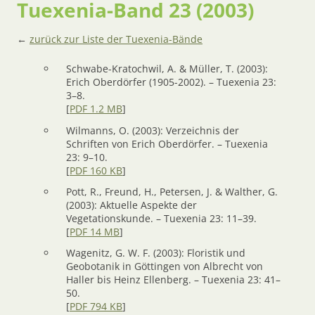
Tuexenia-Band 23 (2003)
←
zurück zur Liste der Tuexenia-Bände
Schwabe-Kratochwil, A. & Müller, T. (2003):
Erich Oberdörfer (1905-2002). – Tuexenia 23:
3–8.
[
PDF 1.2 MB
]
Wilmanns, O. (2003): Verzeichnis der
Schriften von Erich Oberdörfer. – Tuexenia
23: 9–10.
[
PDF 160 KB
]
Pott, R., Freund, H., Petersen, J. & Walther, G.
(2003): Aktuelle Aspekte der
Vegetationskunde. – Tuexenia 23: 11–39.
[
PDF 14 MB
]
Wagenitz, G. W. F. (2003): Floristik und
Geobotanik in Göttingen von Albrecht von
Haller bis Heinz Ellenberg. – Tuexenia 23: 41–
50.
[
PDF 794 KB
]