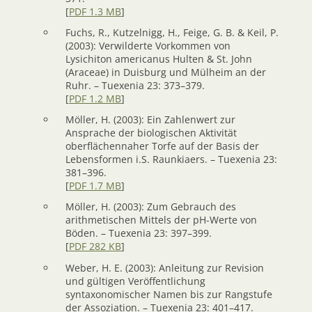
[
PDF 1.3 MB
]
Fuchs, R., Kutzelnigg, H., Feige, G. B. & Keil, P.
(2003): Verwilderte Vorkommen von
Lysichiton americanus Hulten & St. John
(Araceae) in Duisburg und Mülheim an der
Ruhr. – Tuexenia 23: 373–379.
[
PDF 1.2 MB
]
Möller, H. (2003): Ein Zahlenwert zur
Ansprache der biologischen Aktivität
oberflächennaher Torfe auf der Basis der
Lebensformen i.S. Raunkiaers. – Tuexenia 23:
381–396.
[
PDF 1.7 MB
]
Möller, H. (2003): Zum Gebrauch des
arithmetischen Mittels der pH-Werte von
Böden. – Tuexenia 23: 397–399.
[
PDF 282 KB
]
Weber, H. E. (2003): Anleitung zur Revision
und gültigen Veröffentlichung
syntaxonomischer Namen bis zur Rangstufe
der Assoziation. – Tuexenia 23: 401–417.