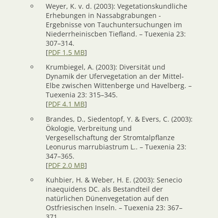
Weyer, K. v. d. (2003): Vegetationskundliche
Erhebungen in Nassabgrabungen -
Ergebnisse von Tauchuntersuchungen im
Niederrheiniscben Tiefland. – Tuexenia 23:
307–314.
[
PDF 1.5 MB
]
Krumbiegel, A. (2003): Diversität und
Dynamik der Ufervegetation an der Mittel-
Elbe zwischen Wittenberge und Havelberg. –
Tuexenia 23: 315–345.
[
PDF 4.1 MB
]
Brandes, D., Siedentopf, Y. & Evers, C. (2003):
Ökologie, Verbreitung und
Vergesellschaftung der Stromtalpflanze
Leonurus marrubiastrum L.. – Tuexenia 23:
347–365.
[
PDF 2.0 MB
]
Kuhbier, H. & Weber, H. E. (2003): Senecio
inaequidens DC. als Bestandteil der
natürlichen Dünenvegetation auf den
Ostfriesischen Inseln. – Tuexenia 23: 367–
371.