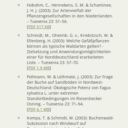
Hobohm, C., Hennekens, S. M. & Schaminee,
J. H. J. (2003): Zur Artenvielfalt der
Pflanzengesellschaften in den Niederlanden.
– Tuexenia 23: 51–56.
[
PDF 517 KB
]
Schmidt, M., Oheimb, G. v., Kriebitzsch, W. &
Ellenberg, H. (2003): Welche Gefäßpflanzen
können als typische Waldarten gelten? -
Zielsetzung und Anwendungsmöglichkeiten
einer für Norddeutschland erarbeiteten
Liste. – Tuexenia 23: 57–70.
[
PDF 1.9 MB
]
Pollmann, W. & Lethmate, J. (2003): Zur Frage
der Buche auf Sandböden in Nordwest-
Deutschland: Ökologische Potenz von Fagus
sylvatica L. unter extremen
Standortbedingungen im Riesenbecker
Osning. – Tuexenia 23: 71–94.
[
PDF 6.1 MB
]
Kompa, T. & Schmidt, W. (2003): Buchenwald-
Sukzession nach Windwurf auf