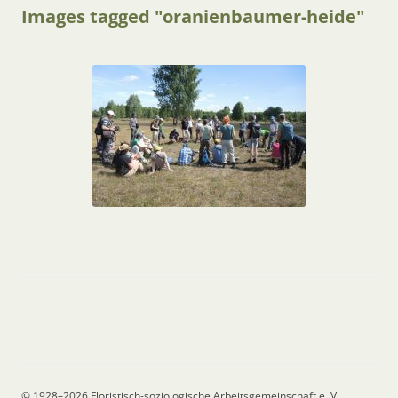
Images tagged "oranienbaumer-heide"
© 1928–2026 Floristisch-soziologische Arbeitsgemeinschaft e. V.