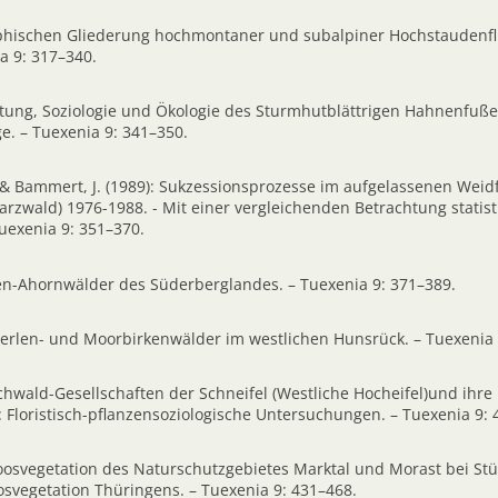
raphischen Gliederung hochmontaner und subalpiner Hochstaudenf
a 9: 317–340.
eitung, Soziologie und Ökologie des Sturmhutblättrigen Hahnenfuß
ge. – Tuexenia 9: 341–350.
. & Bammert, J. (1989): Sukzessionsprozesse im aufgelassenen Weid
zwald) 1976-1988. - Mit einer vergleichenden Betrachtung statist
exenia 9: 351–370.
chen-Ahornwälder des Süderberglandes. – Tuexenia 9: 371–389.
zerlen- und Moorbirkenwälder im westlichen Hunsrück. – Tuexenia 
uchwald-Gesellschaften der Schneifel (Westliche Hocheifel)und ihre
 Floristisch-pflanzensoziologische Untersuchungen. – Tuexenia 9: 
Moosvegetation des Naturschutzgebietes Marktal und Morast bei Stü
osvegetation Thüringens. – Tuexenia 9: 431–468.