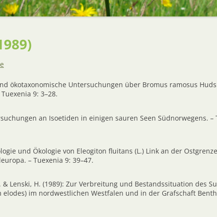
AUSZEICHNUNGEN
BUCHBESPRECHUNGEN –
BÜCHERSCHAU
1989)
de
- und ökotaxonomische Untersuchungen über Bromus ramosus Hud
 Tuexenia 9: 3–28.
rsuchungen an Isoetiden in einigen sauren Seen Südnorwegens. – 
ologie und Ökologie von Eleogiton fluitans (L.) Link an der Ostgrenz
leuropa. – Tuexenia 9: 39–47.
 & Lenski, H. (1989): Zur Verbreitung und Bestandssituation des S
 elodes) im nordwestlichen Westfalen und in der Grafschaft Benth