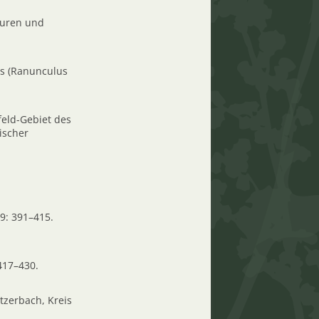
luren und
es (Ranunculus
feld-Gebiet des
ischer
9: 391–415.
417–430.
tzerbach, Kreis