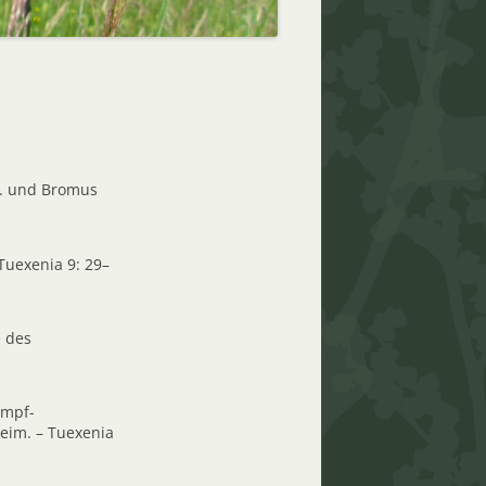
s. und Bromus
Tuexenia 9: 29–
e des
umpf-
eim. – Tuexenia