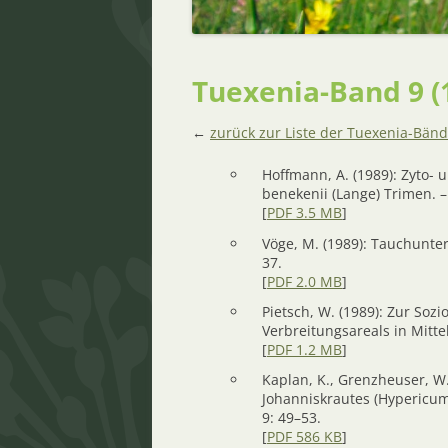
Tuexenia-Band 9 (
←
zurück zur Liste der Tuexenia-Bän
Hoffmann, A. (1989): Zyto
benekenii (Lange) Trimen. –
[
PDF 3.5 MB
]
Vöge, M. (1989): Tauchunte
37.
[
PDF 2.0 MB
]
Pietsch, W. (1989): Zur Sozi
Verbreitungsareals in Mitte
[
PDF 1.2 MB
]
Kaplan, K., Grenzheuser, W.
Johanniskrautes (Hypericum
9: 49–53.
[
PDF 586 KB
]