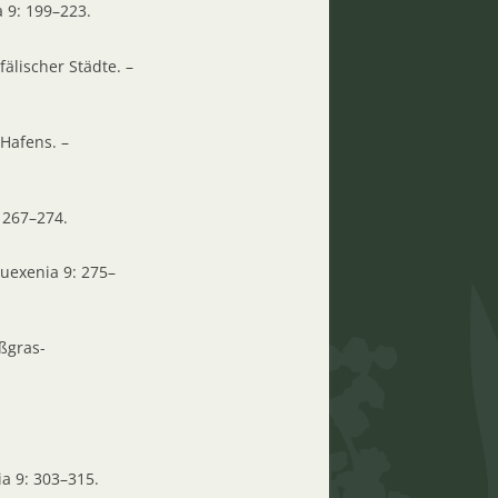
a 9: 199–223.
älischer Städte. –
 Hafens. –
 267–274.
uexenia 9: 275–
ußgras-
a 9: 303–315.