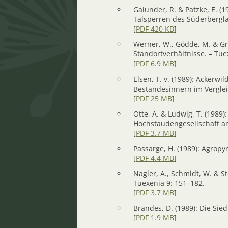
Galunder, R. & Patzke, E. 
Talsperren des Süderbergla
[
PDF 420 KB
]
Werner, W., Gödde, M. & Gr
Standortverhältnisse. – Tue
[
PDF 6.9 MB
]
Elsen, T. v. (1989): Ackerw
Bestandesinnern im Verglei
[
PDF 25 MB
]
Otte, A. & Ludwig, T. (1989
Hochstaudengesellschaft am
[
PDF 3.7 MB
]
Passarge, H. (1989): Agropy
[
PDF 4.4 MB
]
Nagler, A., Schmidt, W. & S
Tuexenia 9: 151–182.
[
PDF 3.7 MB
]
Brandes, D. (1989): Die Sie
[
PDF 1.9 MB
]