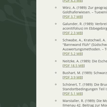
[
PDF 4.3 MB
]
Wörz, A. (1989): Zur geog
Goldhaferwiesen. – Tuexeni
[
PDF 3.7 MB
]
Galunder, R. (1989): Verbr
aconitifolius) im Ebbegebir
[
PDF 2.3 MB
]
Schwabe, A., Kratochwil, A
"Bannwand Flüh" (Südschwar
Auswertungsmethoden. – Tu
[
PDF 5.2 MB
]
Neitzke, A. (1989): Die Es
[
PDF 18.5 MB
]
Bushart, M. (1989): Schwar
[
PDF 3.9 MB
]
Schönert, T. (1989): Die Br
Standortbedingungen Teil I:
[
PDF 5.1 MB
]
Marstaller, R. (1989): Die 
Ilmenau 42. Beitrag zur Mo