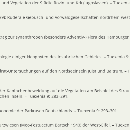
a und Vegetation der Städte Rovinj und Krk (Jugoslavien). – Tuexeni
989): Ruderale Gebüsch- und Vorwaldgesellschaften nordrhein-westf
Beitrag zur synanthropen (besonders Adventiv-) Flora des Hamburger
iologie einiger Neophyten des insubrischen Gebietes. – Tuexenia 9:
drat-Untersuchungen auf den Nordseeinseln Juist und Baitrum. – T
uß der Kaninchenbeweidung auf die Vegetation am Beispiel des Stra
chen Inseln. – Tuexenia 9: 283–291.
taxonomie der Parkrasen Deutschlands. – Tuexenia 9: 293–301.
urzwiesen (Meo-Festucetum Bartsch 1940) der West-Eifel. – Tuexeni