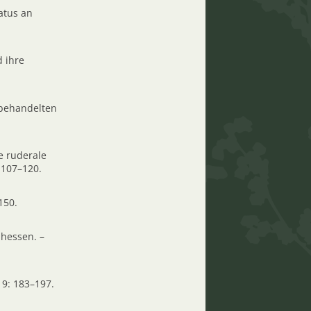
atus an
 ihre
idbehandelten
e ruderale
 107–120.
150.
dhessen. –
 9: 183–197.