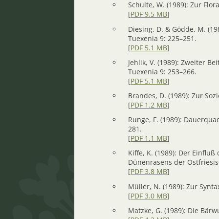
Schulte, W. (1989): Zur Flor
[
PDF 9.5 MB
]
Diesing, D. & Gödde, M. (1
Tuexenia 9: 225–251.
[
PDF 5.1 MB
]
Jehlik, V. (1989): Zweiter 
Tuexenia 9: 253–266.
[
PDF 5.1 MB
]
Brandes, D. (1989): Zur Soz
[
PDF 1.2 MB
]
Runge, F. (1989): Dauerqua
281.
[
PDF 1.1 MB
]
Kiffe, K. (1989): Der Einfl
Dünenrasens der Ostfriesis
[
PDF 3.8 MB
]
Müller, N. (1989): Zur Syn
[
PDF 3.0 MB
]
Matzke, G. (1989): Die Bärw