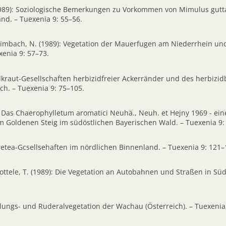
(1989): Soziologische Bemerkungen zu Vorkommen von Mimulus gutt
nd. – Tuexenia 9: 55–56.
imbach, N. (1989): Vegetation der Mauerfugen am Niederrhein und
xenia 9: 57–73.
ildkraut-Gesellschaften herbizidfreier Ackerränder und des herbiz
ch. – Tuexenia 9: 75–105.
): Das Chaerophylletum aromatici Neuhä., Neuh. et Hejny 1969 - ein
 Goldenen Steig im südöstlichen Bayerischen Wald. – Tuexenia 9:
retea-Gcsellsehaften im nördlichen Binnenland. – Tuexenia 9: 121–
tottele, T. (1989): Die Vegetation an Autobahnen und Straßen in Sü
dlungs- und Ruderalvegetation der Wachau (Österreich). – Tuexenia